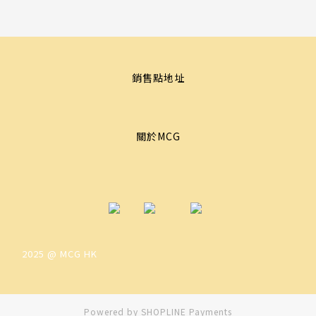
銷售點地址
關於MCG
2025 @ MCG HK
Powered by
SHOPLINE Payments