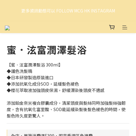
更多資訊動態可以 FOLLOW MCG HK INSTAGRAM
更多資訊動態可以 FOLLOW MCG HK INSTAGRAM
Welcome to MCG HK ! 你現在身處 MCG HK 網店 . 點擊此處可即時
WHATSAPPS 與我們聯絡！
蜜．泫富潤澤髮浴
更多資訊動態可以 FOLLOW MCG HK INSTAGRAM
【蜜．泫富潤澤髮浴 300ml】
◆護色洗髮精
◆日本研發製造原裝進口
◆添加抗氧化成分SOD，延緩髮色褪色
◆櫻花萃取液加強頭皮保濕，舒緩漂染後頭皮不適感
添加鉑金奈米複合膠囊成分，清潔頭皮與髮絲同時加強髮絲強韌
度，含有抗氧化富里酸、SOD能延緩染髮後髮色褪色的時間，使
髮色持久度更驚人。
全店，單筆消費滿$300，即享香港區免運費